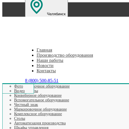
Челябинск
Санкт-Петербург
Екатеринбург
Нижний Новг
Главная
Производство оборудования
Наши работы
Новости
Контакты
8 (800) 500-85-51
Этикетировочное оборудование
Фото
Аппликаторы
Видео
Главная
>
Наши новости
>
Проектно-производственная к
Конвейерное оборудование
Вспомогательное оборудование
Честный знак
Маркировочное оборудование
Проектно-производст
Комплексное оборудование
Столы
Автоматизация производства
Шкафы управления