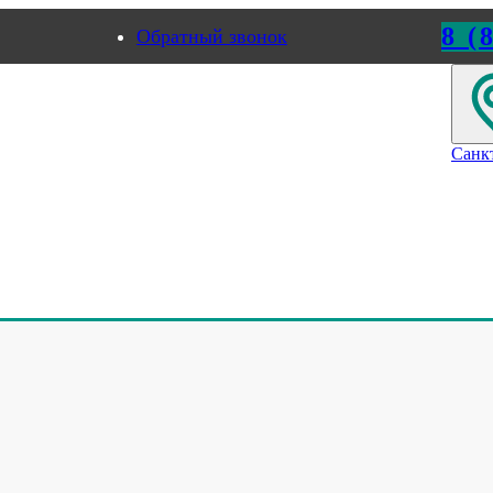
8 (
Обратный звонок
ород
Пермь
Санк
омпания «ИноксДрайв»
венная компания «ИноксДрайв»