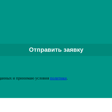
йв» собрала вместе лучших специалистов Северо-Западного
ства. На нашем счету более 4000 завершенных проектов. Мы пос
добрать наиболее приемлемый вариант решения Ваших задач от
матизации производства. Решения и технологии постоянно
ния клиента о конечном результате.
Задать вопрос специалисту
 данных и принимаю условия
политики
.