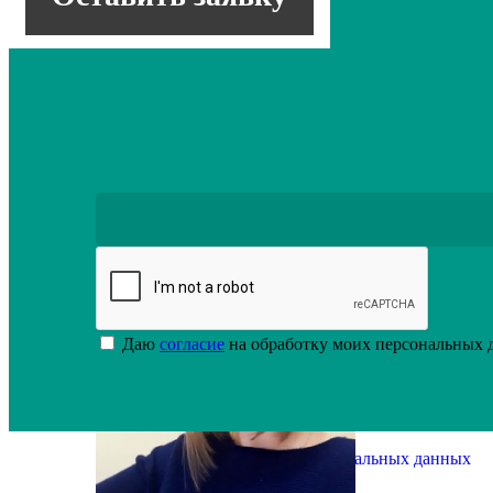
Проектно-производственная компания «ИноксДра
Федерального округа по автоматизации производ
совершенствуемся и развиваемся. Мы поможем по
отдельной единицы оборудования до полной авто
обновляются в зависимости от задач и представле
Даю
согласие
на обработку моих персональных
Политика обработки персональных данных
Оставить заявку