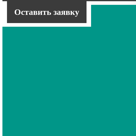
Оставить заявку
Узел укупоривания
Один из наших ранних проектов - линия
розлива и укупора жидкости для розжига.
Видео ...
Подробнее