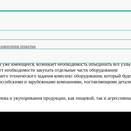
ления и отбраковки по весу (чеквейер)
ок
ку (яйцемашина)
на мороженое
икеток ID UN
ксатор тары
 нанесения этикетки
ия этикетки на мороженое
я уже имеющееся, возникает необходимость объединить все узлы
т необходимости закупать отдельные части оборудования:
его технического задания комплекс оборудования, который буде
 российскими и зарубежными компаниями, поставляющими детали
ива и укупоривания продукции, как пищевой, так и агрессивн