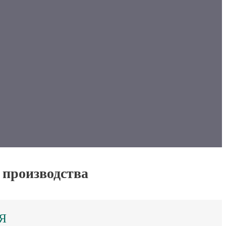
 производства
Я