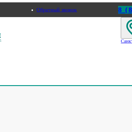
8 (
Обратный звонок
ород
Пермь
Санк