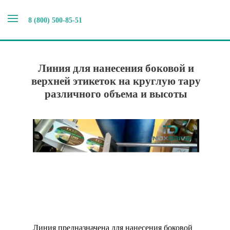
8 (800) 500-85-51
Главная
>
Наши новости
>
Линия для нанесения боковой
и верхней этикеток на круглую тару различного объема и
высоты
Линия для нанесения боковой и
верхней этикеток на круглую тару
различного объема и высоты
Линия предназначена для нанесения боковой