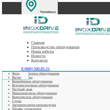
Челябинск
Санкт-Петербург
Екатеринбург
Нижний Новг
Главная
Производство оборудования
Наши работы
Новости
Контакты
8 (800) 500-85-51
Этикетировочное оборудование
Фото
Аппликаторы
Видео
Главная
>
Видео выпускаемого оборудования
>
Видео Сто
Конвейерное оборудование
Вспомогательное оборудование
Честный знак
Маркировочное оборудование
Видео: Накопит
Комплексное оборудование
Столы
Автоматизация производства
Шкафы управления