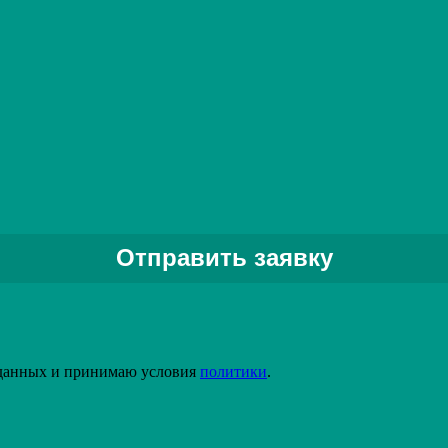
этикетировочной линии
Подробнее
Задать вопрос специалисту
 данных и принимаю условия
политики
.