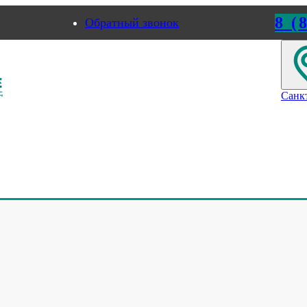
8 (
Обратный звонок
ород
Пермь
Санк
лы
>
Видео: Накопительные и подающие столы
ельные и подающие столы