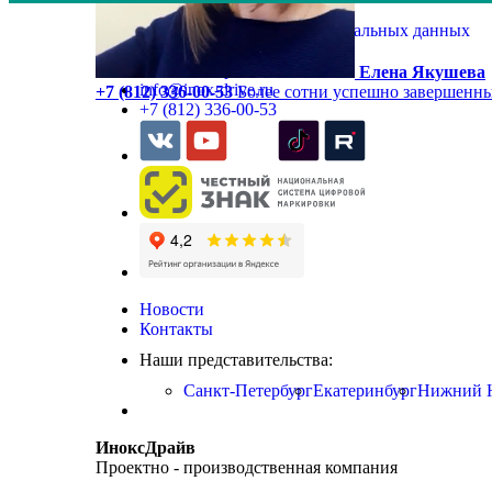
Политика обработки персональных данных
Оставить заявку
Заказать обратный звонок
Елена Якушева
info@inox-drive.ru
+7 (812) 336-00-53
Более сотни успешно завершенны
+7 (812) 336-00-53
Новости
Контакты
Наши представительства:
Санкт-Петербург
Екатеринбург
Нижний 
ИноксДрайв
Проектно - производственная компания