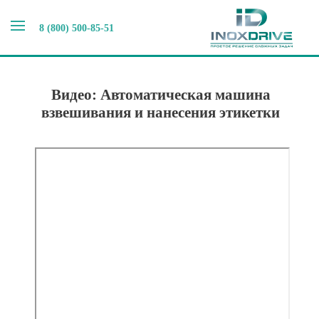
8 (800) 500-85-51
Главная
>
Видео выпускаемого оборудования
>
Видео
Комплексное оборудование
>
Видео: Автоматическая
машина взвешивания и нанесения этикетки
Видео: Автоматическая машина
взвешивания и нанесения этикетки