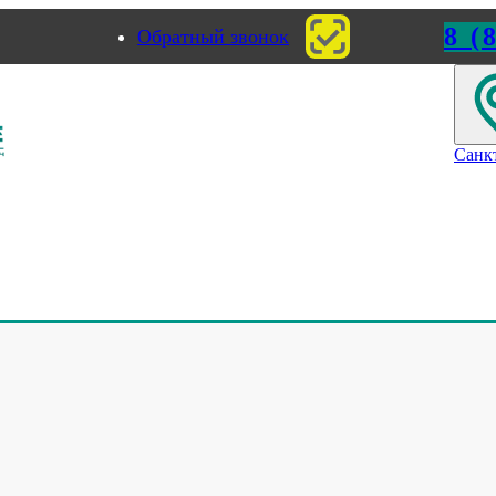
8 (
Обратный звонок
ород
Пермь
Санк
тонажная машина
>
Видео: Картонажная машина
артонажная машина