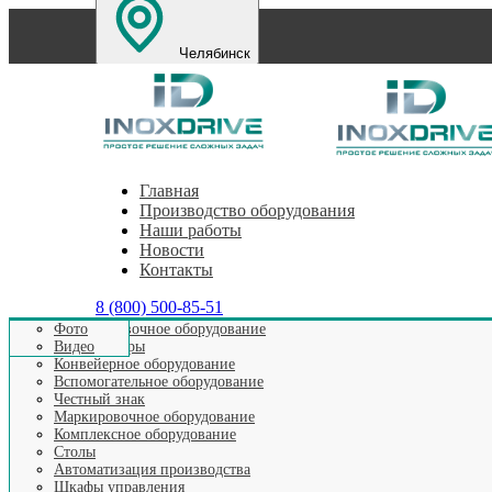
Челябинск
Санкт-Петербург
Екатеринбург
Нижний Новг
Главная
Производство оборудования
Наши работы
Новости
Контакты
8 (800) 500-85-51
Этикетировочное оборудование
Фото
Аппликаторы
Видео
Главная
>
Видео выпускаемого оборудования
>
Видео Кар
Конвейерное оборудование
Вспомогательное оборудование
Честный знак
Маркировочное оборудование
Видео: К
Комплексное оборудование
Столы
Автоматизация производства
Шкафы управления