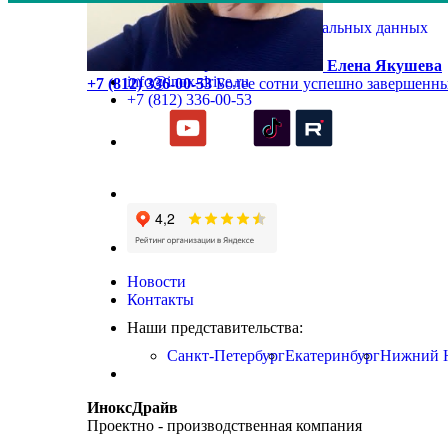
Политика обработки персональных данных
Оставить заявку
Заказать обратный звонок
Елена Якушева
info@inox-drive.ru
+7 (812) 336-00-53
Более сотни успешно завершенны
+7 (812) 336-00-53
Новости
Контакты
Наши представительства:
Санкт-Петербург
Екатеринбург
Нижний 
ИноксДрайв
Проектно - производственная компания