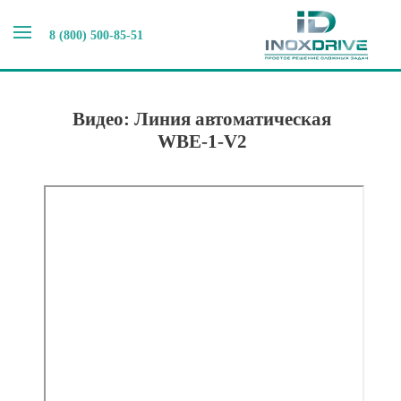
8 (800) 500-85-51
Главная
>
Видео выпускаемого оборудования
>
Видео
Этикетировочное оборудование
>
Видео: Линия
автоматическая WBE-1-V2
Видео: Линия автоматическая
WBE-1-V2