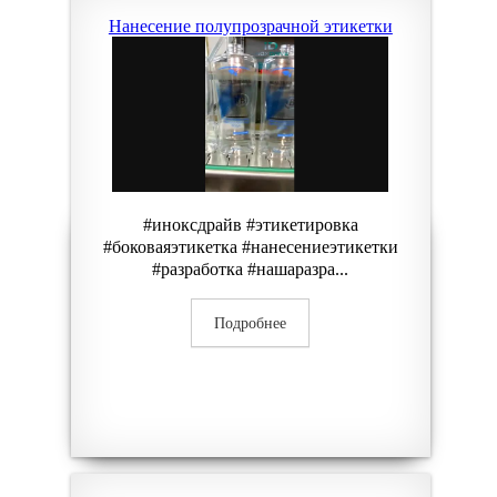
Нанесение полупрозрачной этикетки
#иноксдрайв #этикетировка
#боковаяэтикетка #нанесениеэтикетки
#разработка #нашаразра...
Подробнее