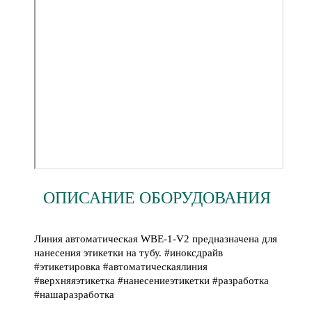
ОПИСАНИЕ ОБОРУДОВАНИЯ
Линия автоматическая WBE-1-V2 предназначена для
нанесения этикетки на тубу. #иноксдрайв
#этикетировка #автоматическаялиния
#верхняяэтикетка #нанесениеэтикетки #разработка
#нашаразработка