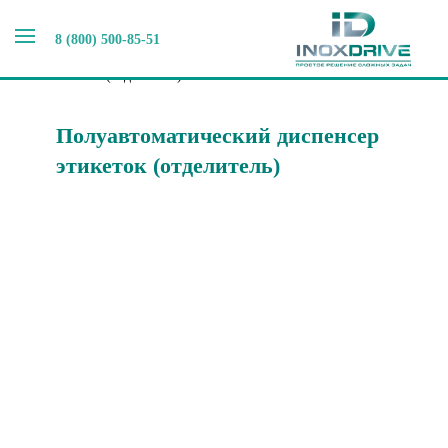
8 (800) 500-85-51
Главная
>
Этикетировочное оборудование
>
Оборудование DWR
>
Полуавтоматический диспенсер
этикеток (отделитель)
Полуавтоматический диспенсер
этикеток (отделитель)