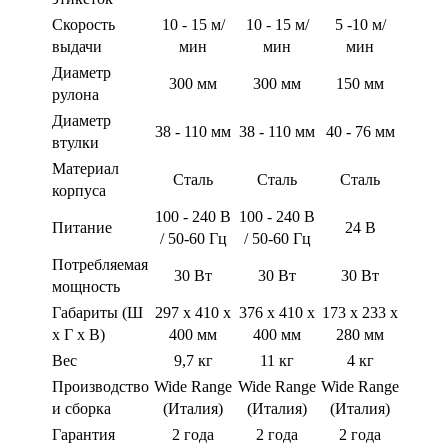
Скорость
10 - 15 м/
10 - 15 м/
5 -10 м/
выдачи
мин
мин
мин
Диаметр
300 мм
300 мм
150 мм
рулона
Диаметр
38 - 110 мм
38 - 110 мм
40 - 76 мм
втулки
Материал
Сталь
Сталь
Сталь
корпуса
100 - 240 В
100 - 240 В
Питание
24 В
/ 50-60 Гц
/ 50-60 Гц
Потребляемая
30 Вт
30 Вт
30 Вт
мощность
Габариты (Ш
297 х 410 х
376 х 410 х
173 х 233 х
х Г x В)
400 мм
400 мм
280 мм
Вес
9,7 кг
11 кг
4 кг
Производство
Wide Range
Wide Range
Wide Range
и сборка
(Италия)
(Италия)
(Италия)
Гарантия
2 года
2 года
2 года