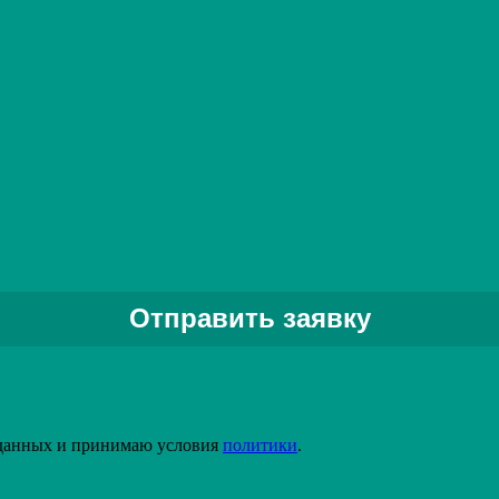
Ленточный конвейер с толкателем
Подробнее
Задать вопрос специалисту
 данных и принимаю условия
политики
.