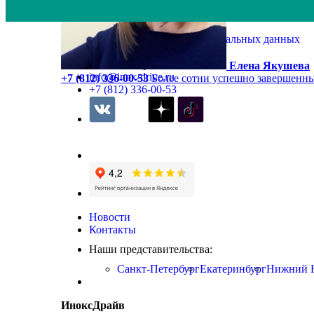
Политика обработки персональных данных
Оставить заявку
Заказать обратный звонок
Елена Якушева
info@inox-drive.ru
+7 (812) 336-00-53
Более сотни успешно завершенны
+7 (812) 336-00-53
Новости
Контакты
Наши представительства:
Санкт-Петербург
Екатеринбург
Нижний 
ИноксДрайв