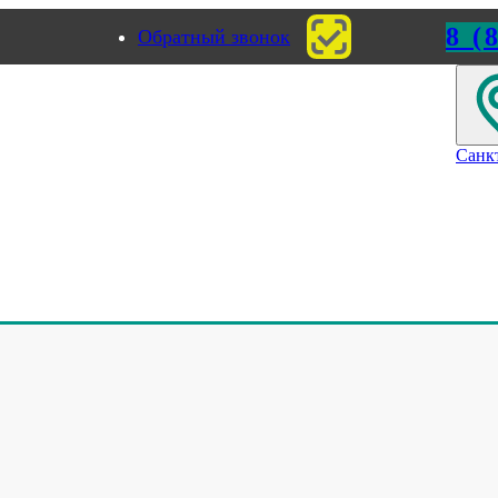
8 (
Обратный звонок
ород
Пермь
Санк
точные конвейеры
>
Видео: Ленточный конвейер с распределителем пото
йер с распределителем потока по
ному количеству