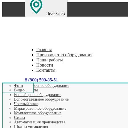
Челябинск
Санкт-Петербург
Екатеринбург
Нижний Новг
Главная
Производство оборудования
Наши работы
Новости
Контакты
8 (800) 500-85-51
Этикетировочное оборудование
Фото
Аппликаторы
Видео
Главная
>
Видео выпускаемого оборудования
>
Видео Лен
Конвейерное оборудование
заданному количеству
Вспомогательное оборудование
Честный знак
Маркировочное оборудование
Комплексное оборудование
Видео: Ленточный конве
Столы
Автоматизация производства
задан
Шкафы управления