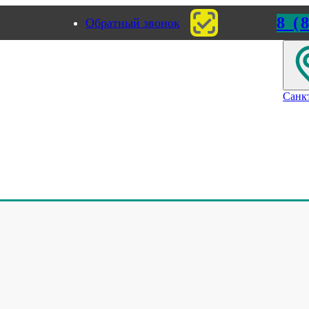
8 (
Обратный звонок
ород
Пермь
Санк
еля
я маркировка кабеля