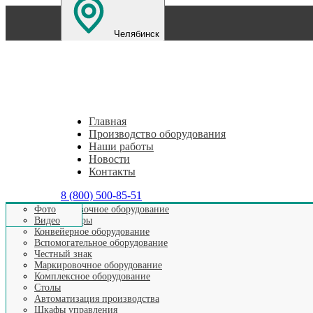
Челябинск
Санкт-Петербург
Екатеринбург
Нижний Новг
Главная
Производство оборудования
Наши работы
Новости
Контакты
8 (800) 500-85-51
Этикетировочное оборудование
Фото
Аппликаторы
Видео
Главная
>
Наши новости
>
Промышленная маркировка каб
Конвейерное оборудование
Вспомогательное оборудование
Честный знак
Маркировочное оборудование
Промышленна
Комплексное оборудование
Столы
Автоматизация производства
Шкафы управления