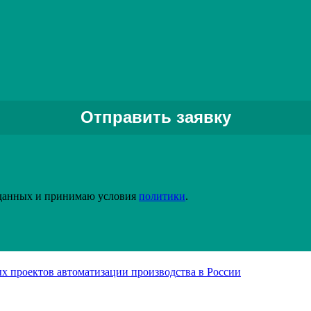
зработка компаний "ИноксДрайв" и "ВА Системс" по нанесени
Задать вопрос специалисту
 данных и принимаю условия
политики
.
х проектов автоматизации производства в России