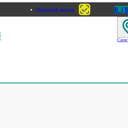
8 (
Обратный звонок
ород
Пермь
Санк
рансферным принтером фирмы Linx
термотрансферным принтером фирм
Linx