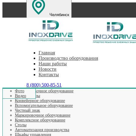
Челябинск
Санкт-Петербург
Екатеринбург
Нижний Новг
Главная
Производство оборудования
Наши работы
Новости
Контакты
8 (800) 500-85-51
Этикетировочное оборудование
Фото
Аппликаторы
Видео
Главная
>
Наши новости
>
Перемотчик этикеток с термот
Конвейерное оборудование
Вспомогательное оборудование
Честный знак
Маркировочное оборудование
Перемотчик этикеток с 
Комплексное оборудование
Столы
Автоматизация производства
Шкафы управления