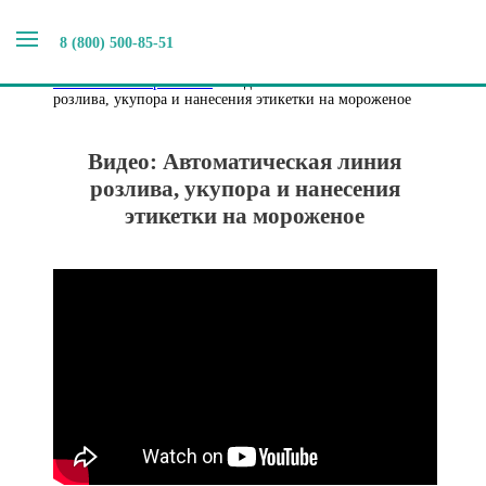
8 (800) 500-85-51
Главная
>
Видео выпускаемого оборудования
>
Видео
Автоматическая линия розлива, укупора и нанесения
этикетки на мороженое
>
Видео: Автоматическая линия
розлива, укупора и нанесения этикетки на мороженое
Видео: Автоматическая линия
розлива, укупора и нанесения
этикетки на мороженое